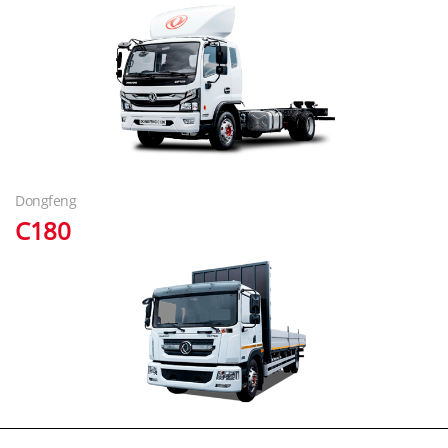
Dongfeng
C180