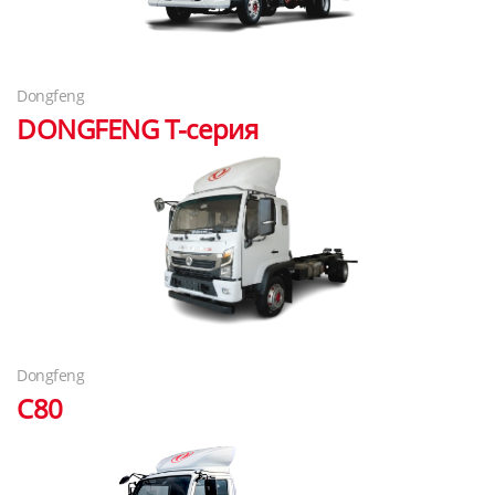
Dongfeng
DONGFENG T-серия
Dongfeng
C80