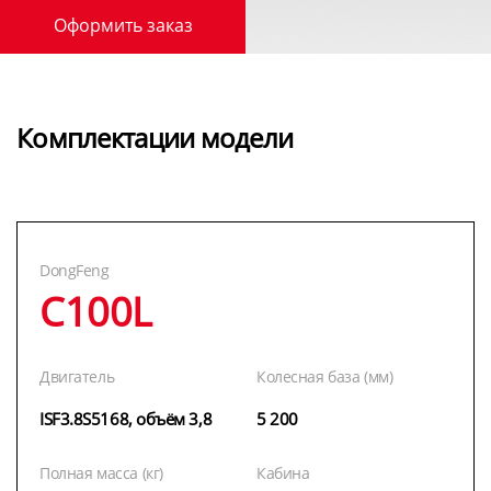
Оформить заказ
Комплектации модели
DongFeng
C100L
Двигатель
Колесная база (мм)
ISF3.8S5168, объём 3,8
5 200
Полная масса (кг)
Кабина