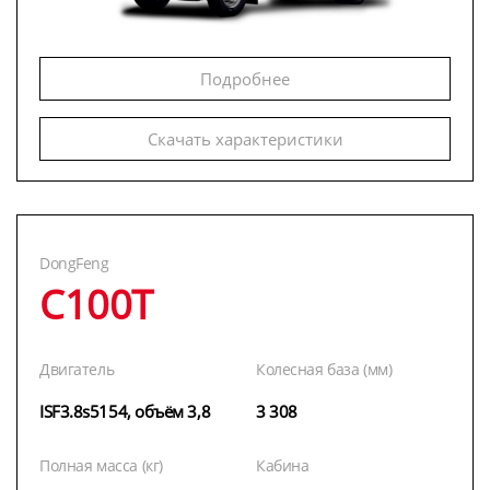
Подробнее
Скачать характеристики
DongFeng
C100T
Двигатель
Колесная база (мм)
ISF3.8s5154, объём 3,8
3 308
Полная масса (кг)
Кабина