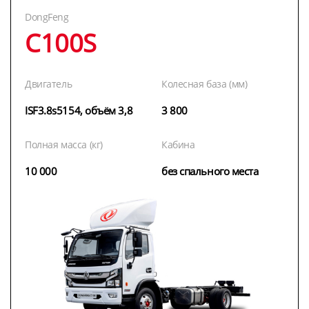
DongFeng
C100S
Двигатель
Колесная база (мм)
ISF3.8s5154, объём 3,8
3 800
Полная масса (кг)
Кабина
10 000
без спального места