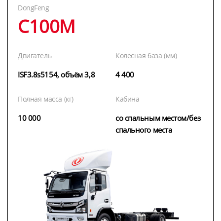
DongFeng
C100M
Двигатель
Колесная база (мм)
ISF3.8s5154, объём 3,8
4 400
Полная масса (кг)
Кабина
10 000
со спальным местом/без
спального места