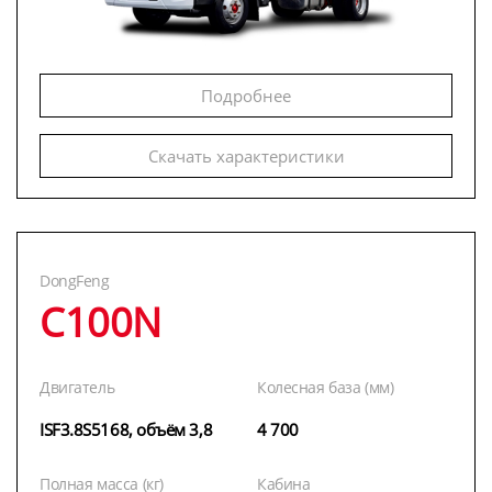
Подробнее
Скачать характеристики
DongFeng
C100N
Двигатель
Колесная база (мм)
ISF3.8S5168, объём 3,8
4 700
Полная масса (кг)
Кабина