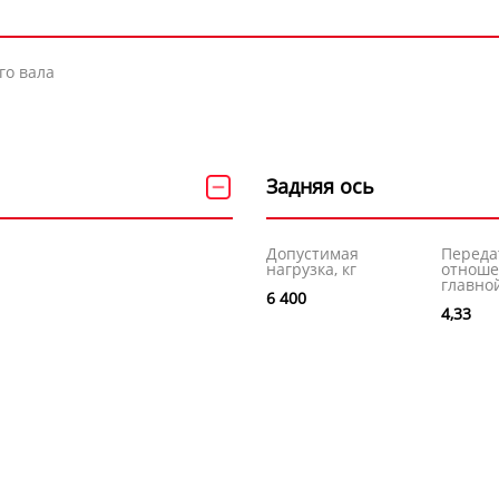
го вала
Задняя ось
Допустимая
Переда
нагрузка, кг
отнош
главно
6 400
4,33