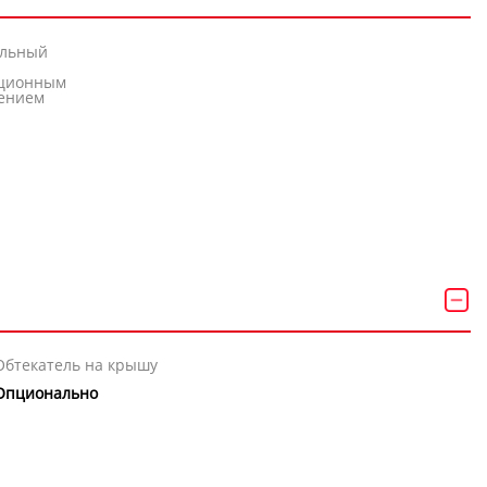
альный
нционным
ением
Обтекатель на крышу
Опционально