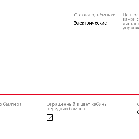
Стеклоподъёмники
Центр
замок с
Электрические
диста
управл
о бампера
Окрашенный в цвет кабины
передний бампер