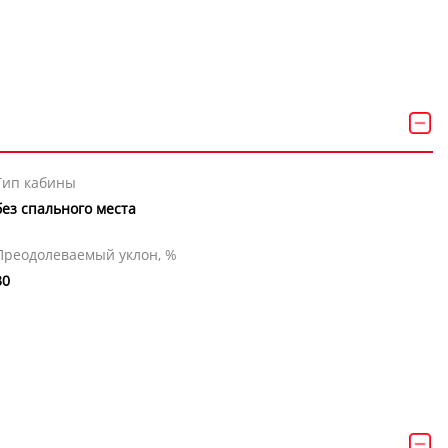
Тип кабины
без спального места
Преодолеваемый уклон, %
30