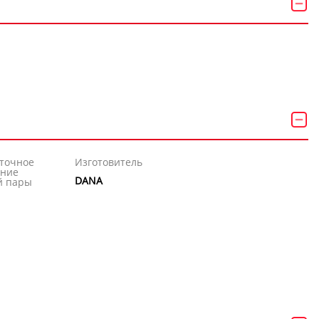
точное
Изготовитель
ение
DANA
й пары